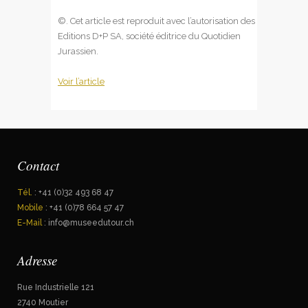
©. Cet article est reproduit avec l’autorisation des
Editions D+P SA, société éditrice du Quotidien
Jurassien.
Voir l’article
Contact
Tél.
: +41 (0)32 493 68 47
Mobile
: +41 (0)78 664 57 47
E-Mail
: info@museedutour.ch
Adresse
Rue Industrielle 121
2740 Moutier