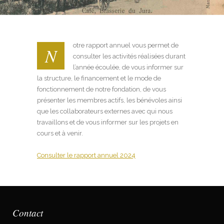
otre rapport annuel vous permet de
N
consulter les activités réalisées durant
l’année écoulée, de vous informer sur
la structure, le financement et le mode de
fonctionnement de notre fondation, de vous
présenter les membres actifs, les bénévoles ainsi
que les collaborateurs externes avec qui nous
travaillons et de vous informer sur les projets en
cours et à venir.
Consulter le rapport annuel 2024
Contact