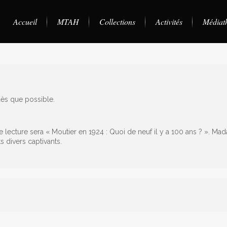
Accueil
MTAH
Collections
Activités
Médiat
Portrait
Histoire & documents
Expositions passées
Partenaires
Publica
Mach
ès que possible.
Fondateur
Amis du Musée
Galerie
Villa Junker
 lecture sera « Moutier en 1924 : Quoi de neuf il y a 100 ans ? ». Ma
Fondation
s divers captivants.
Equipe