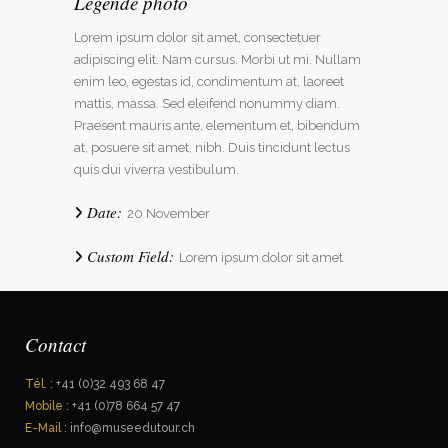
Légende photo
Lorem ipsum dolor sit amet, consectetuer
adipiscing elit. Nam cursus. Morbi ut mi. Nullam
enim leo, egestas id, condimentum at, laoreet
mattis, massa. Sed eleifend nonummy diam.
Praesent mauris ante, elementum et, bibendum
at, posuere sit amet, nibh. Duis tincidunt lectus
quis dui viverra vestibulum.
Date:
20 November
Custom Field:
Lorem ipsum dolor sit amet
Contact
Tél.
: +41 (0)32 493 68 47
Mobile
: +41 (0)78 664 57 47
E-Mail
: info@museedutour.ch