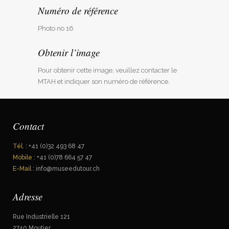
Numéro de référence
Photo no 16
Obtenir l’image
Pour obtenir cette image, veuillez contacter le
MTAH et indiquer son numéro de référence.
Contact
Tél.
: +41 (0)32 493 68 47
Mobile
: +41 (0)78 664 57 47
E-Mail
: info@museedutour.ch
Adresse
Rue Industrielle 121
2740 Moutier