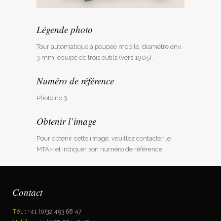
Légende photo
Tour automatique à poupée mobile, diamètre env.
3 mm, équipé de trois outils (vers 1905).
Numéro de référence
Photo no 3
Obtenir l’image
Pour obtenir cette image, veuillez contacter le
MTAH et indiquer son numéro de référence.
Contact
Tél.
: +41 (0)32 493 68 47