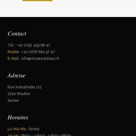
Contact
Tél.
: +41 (0)32 493 68 47
Mobile
: +41 (0)78 664 57 47
E-Mail
: info@museedutour.ch
Adresse
Rue Industrielle 121
2740 Moutier
Suisse
Horaires
Lu-Ma-Me
: fermé
Je-Ve
: 9h00 – 12h00 14h00-16h30