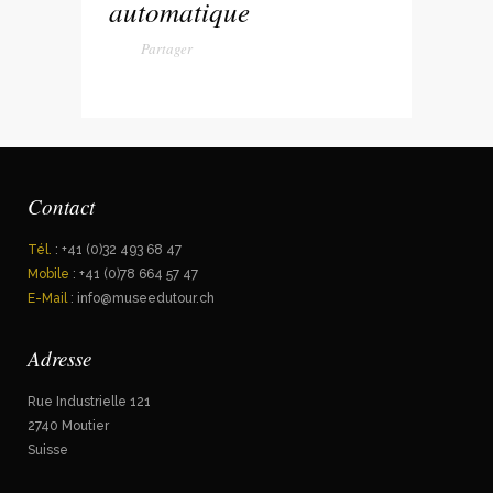
automatique
Contact
Tél.
: +41 (0)32 493 68 47
Mobile
: +41 (0)78 664 57 47
E-Mail
: info@museedutour.ch
Adresse
Rue Industrielle 121
2740 Moutier
Suisse