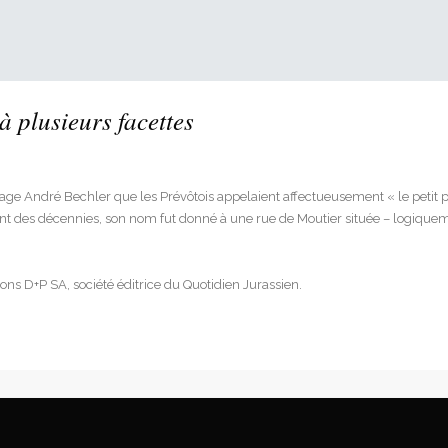
à plusieurs facettes
nnage André Bechler que les Prévôtois appelaient affectueusement « le petit p
des décennies, son nom fut donné à une rue de Moutier située – logiquement
tions D+P SA, société éditrice du Quotidien Jurassien.